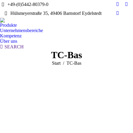
+49-(0)5442-80379-0
E-
Yo
Hülsmeyerstraße 35, 49406 Barnstorf Eydelstedt
Mail
pag
Linkedi
page
ope
page
Produkte
opens
in
opens
Unternehmensbereiche
in
ne
in
Kompetenz
new
wi
Über uns
new
window
Search:
SEARCH
window
TC-Bas
Sie befinden sich hier:
Start
TC-Bas