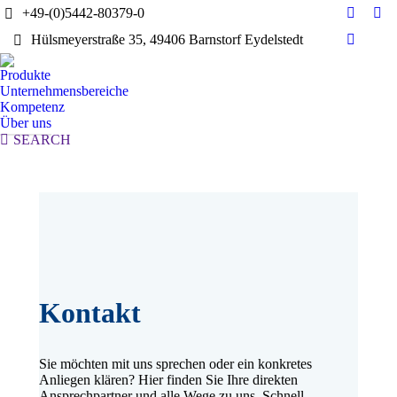
+49-(0)5442-80379-0
E-
Yo
Hülsmeyerstraße 35, 49406 Barnstorf Eydelstedt
Mail
pag
Linkedi
page
ope
page
Produkte
opens
in
opens
Unternehmensbereiche
in
ne
in
Kompetenz
new
wi
Über uns
new
window
Search:
SEARCH
window
Kontakt
Sie möchten mit uns sprechen oder ein konkretes
Anliegen klären? Hier finden Sie Ihre direkten
Ansprechpartner und alle Wege zu uns. Schnell,