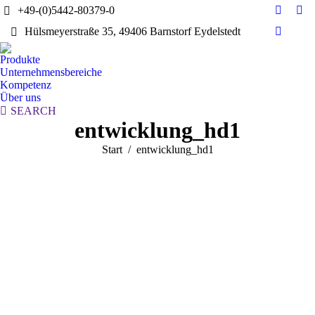
+49-(0)5442-80379-0
E-
Yo
Hülsmeyerstraße 35, 49406 Barnstorf Eydelstedt
Mail
pag
Linkedi
page
ope
page
Produkte
opens
in
opens
Unternehmensbereiche
in
ne
in
Kompetenz
new
wi
Über uns
new
window
Search:
SEARCH
window
entwicklung_hd1
Sie befinden sich hier:
Start
entwicklung_hd1