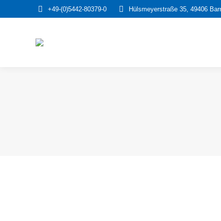
+49-(0)5442-80379-0
Hülsmeyerstraße 35, 49406 Barn