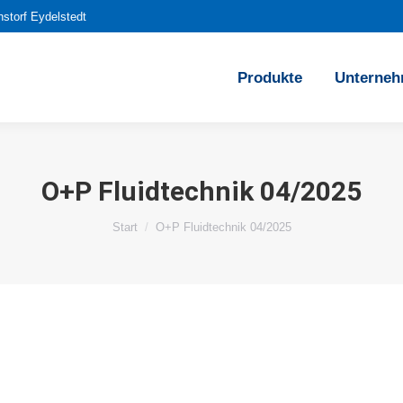
storf Eydelstedt
Produkte
Unterneh
O+P Fluidtechnik 04/2025
Sie befinden sich hier:
Start
O+P Fluidtechnik 04/2025