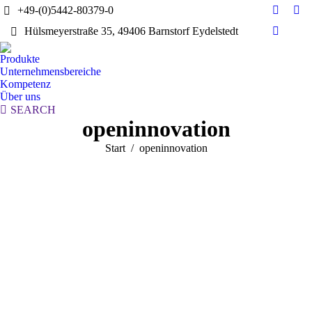
+49-(0)5442-80379-0
E-
Yo
Hülsmeyerstraße 35, 49406 Barnstorf Eydelstedt
Mail
pag
Linkedi
page
ope
page
Produkte
opens
in
opens
Unternehmensbereiche
in
ne
in
Kompetenz
new
wi
Über uns
new
window
Search:
SEARCH
window
openinnovation
Sie befinden sich hier:
Start
openinnovation