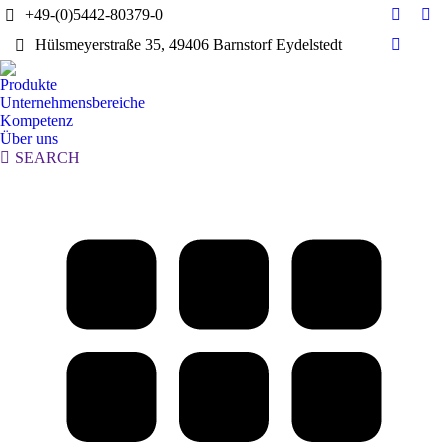
+49-(0)5442-80379-0
E-
Yo
Hülsmeyerstraße 35, 49406 Barnstorf Eydelstedt
Mail
pag
Linkedi
page
ope
page
Produkte
opens
in
opens
Unternehmensbereiche
in
ne
in
Kompetenz
new
wi
Über uns
new
window
Search:
SEARCH
window