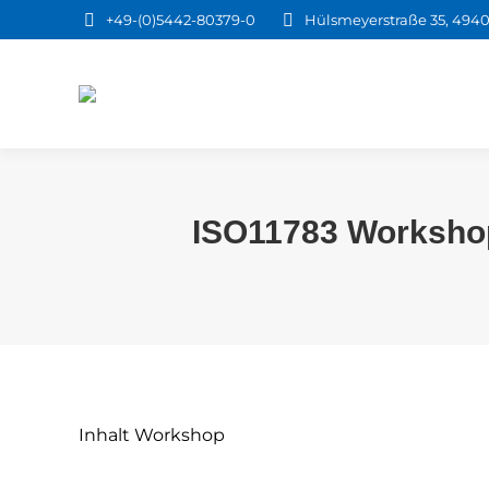
+49-(0)5442-80379-0
Hülsmeyerstraße 35, 4940
ISO11783 Workshop
Inhalt Workshop