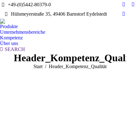
+49-(0)5442-80379-0
E-
Yo
Hülsmeyerstraße 35, 49406 Barnstorf Eydelstedt
Mail
pag
Linkedi
page
ope
page
Produkte
opens
in
opens
Unternehmensbereiche
in
ne
in
Kompetenz
new
wi
Über uns
new
window
Search:
SEARCH
window
Header_Kompetenz_Qualitä
Sie befinden sich hier:
Start
Header_Kompetenz_Qualität