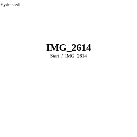
 Eydelstedt
IMG_2614
Sie befinden sich hier:
Start
IMG_2614