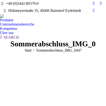
+49-(0)5442-80379-0
E-
Yo
Hülsmeyerstraße 35, 49406 Barnstorf Eydelstedt
Mail
pag
Linkedi
page
ope
page
Produkte
opens
in
opens
Unternehmensbereiche
in
ne
in
Kompetenz
new
wi
Über uns
new
window
Search:
SEARCH
window
Sommerabschluss_IMG_044
Sie befinden sich hier:
Start
Sommerabschluss_IMG_0447