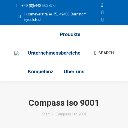
+49-(0)5442-80379-0
E-
Hülsmeyerstraße 35, 49406 Barnstorf
Mail
YouTube
Eydelstedt
page
page
Linkedin
opens
opens
page
Produkte
in
in
opens
new
new
in
Unternehmensbereiche
window
window
new
SEARCH
Search:
window
Kompetenz
Über uns
Compass Iso 9001
Sie befinden sich hier:
Start
Compass Iso 9001