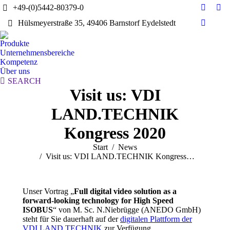
+49-(0)5442-80379-0
E-
Yo
Hülsmeyerstraße 35, 49406 Barnstorf Eydelstedt
Mail
pag
Linkedi
page
ope
page
Produkte
opens
in
opens
Unternehmensbereiche
in
ne
in
Kompetenz
new
wi
Über uns
new
window
Search:
SEARCH
window
Visit us: VDI
LAND.TECHNIK
Kongress 2020
Sie befinden sich hier:
Start
News
Visit us: VDI LAND.TECHNIK Kongress…
Unser Vortrag „
Full digital video solution as a
forward-looking technology for High Speed
ISOBUS
“ von M. Sc. N.Niebrügge (ANEDO GmbH)
steht für Sie dauerhaft auf der
digitalen Plattform der
VDI LAND.TECHNIK
zur Verfügung.