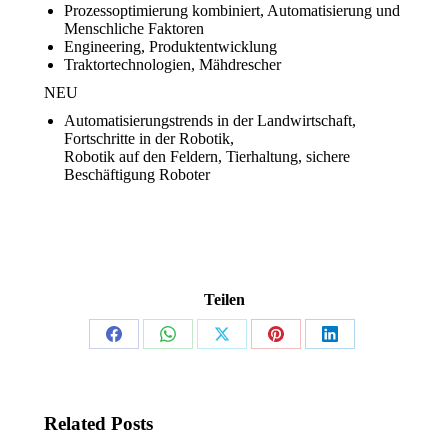
Prozessoptimierung kombiniert, Automatisierung und
Menschliche Faktoren
Engineering, Produktentwicklung
Traktortechnologien, Mähdrescher
NEU
Automatisierungstrends in der Landwirtschaft,
Fortschritte in der Robotik,
Robotik auf den Feldern, Tierhaltung, sichere
Beschäftigung Roboter
Teilen
Share
Share
Share
Share
Share
on
on
on
on
on
Facebook
WhatsApp
X
Pinterest
LinkedIn
Related Posts