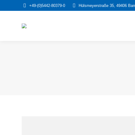
+49-(0)5442-80379-0
Hülsmeyerstraße 35, 49406 Barn