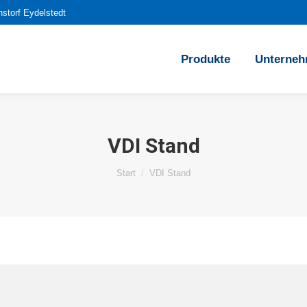
storf Eydelstedt
Produkte
Unterneh
VDI Stand
Sie befinden sich hier:
Start
VDI Stand