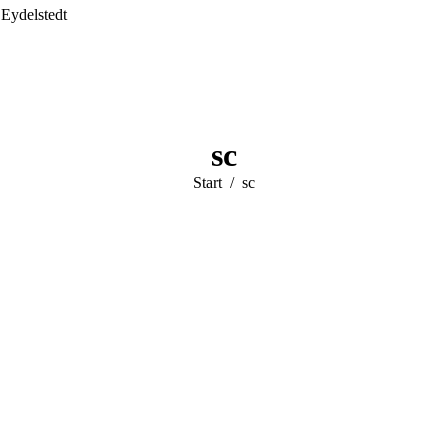
 Eydelstedt
sc
Sie befinden
Start
sc
sich hier: