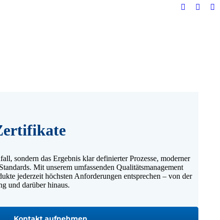
E-
YouTu
Li
Mail
page
pa
page
opens
op
opens
in
in
in
new
n
new
windo
w
window
ertifikate
ufall, sondern das Ergebnis klar definierter Prozesse, moderner
 Standards. Mit unserem umfassenden Qualitätsmanagement
rodukte jederzeit höchsten Anforderungen entsprechen – von der
ng und darüber hinaus.
Kontakt aufnehmen