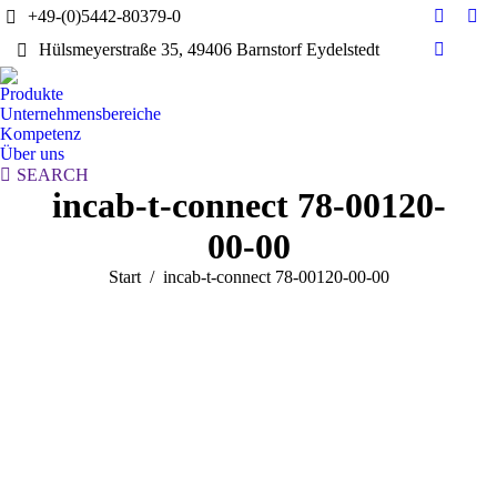
+49-(0)5442-80379-0
E-
Yo
Hülsmeyerstraße 35, 49406 Barnstorf Eydelstedt
Mail
pag
Linkedi
page
ope
page
Produkte
opens
in
opens
Unternehmensbereiche
in
ne
in
Kompetenz
new
wi
Über uns
new
window
Search:
SEARCH
window
incab-t-connect 78-00120-
00-00
Sie befinden sich hier:
Start
incab-t-connect 78-00120-00-00