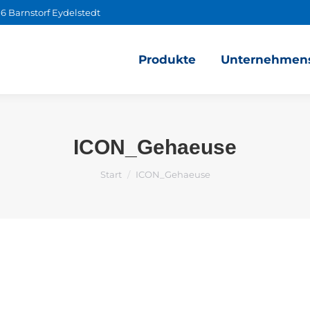
6 Barnstorf Eydelstedt
Produkte
Unternehmens
ICON_Gehaeuse
Sie befinden sich hier:
Start
ICON_Gehaeuse