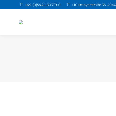
+49-(0)5442-80379-0
Hülsmeyerstraße 35, 4940