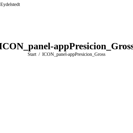
 Eydelstedt
ICON_panel-appPresicion_Gros
Sie befinden sich hier:
Start
ICON_panel-appPresicion_Gross