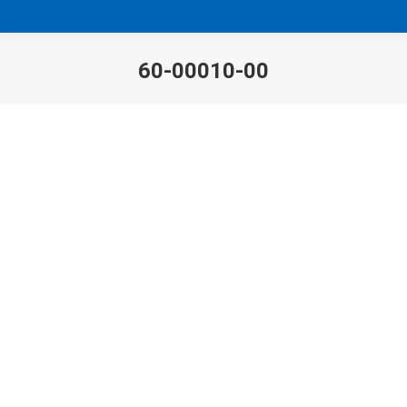
60-00010-00
Sie befinden sich hier: