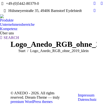
+49-(0)5442-80379-0
E-
Yo
Hülsmeyerstraße 35, 49406 Barnstorf Eydelstedt
Mail
pag
Linkedi
page
ope
page
Produkte
opens
in
opens
Unternehmensbereiche
in
ne
in
Kompetenz
new
wi
Über uns
new
window
Search:
SEARCH
window
Logo_Anedo_RGB_ohne_2019
Sie befinden sich hier:
Start
Logo_Anedo_RGB_ohne_2019_klein
© ANEDO - 2026. All rights
Impressum
reserved. Dream-Theme — truly
Datenschutz
premium WordPress themes