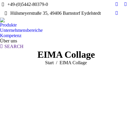
+49-(0)5442-80379-0
E-
Yo
Hülsmeyerstraße 35, 49406 Barnstorf Eydelstedt
Mail
pag
Linkedi
page
ope
page
Produkte
opens
in
opens
Unternehmensbereiche
in
ne
in
Kompetenz
new
wi
Über uns
new
window
Search:
SEARCH
window
EIMA Collage
Sie befinden sich hier:
Start
EIMA Collage