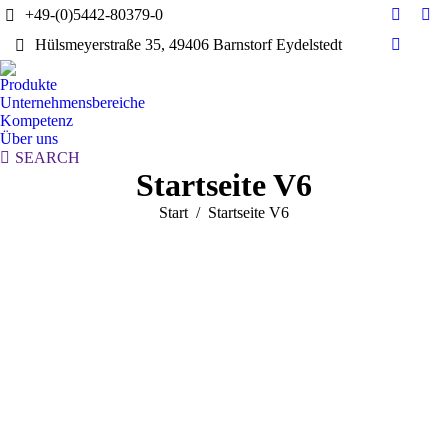
+49-(0)5442-80379-0
E-
Yo
Hülsmeyerstraße 35, 49406 Barnstorf Eydelstedt
Mail
pag
Linkedi
page
ope
page
Produkte
opens
in
opens
Unternehmensbereiche
in
ne
in
Kompetenz
new
wi
Über uns
new
window
Search:
SEARCH
window
Startseite V6
Sie befinden sich hier:
Start
Startseite V6