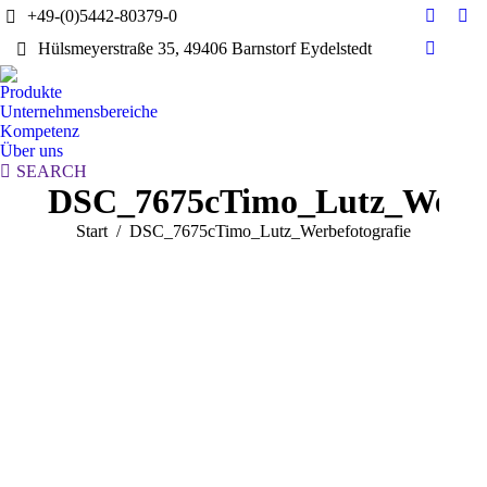
+49-(0)5442-80379-0
E-
Yo
Hülsmeyerstraße 35, 49406 Barnstorf Eydelstedt
Mail
pag
Linkedi
page
ope
page
Produkte
opens
in
opens
Unternehmensbereiche
in
ne
in
Kompetenz
new
wi
Über uns
new
window
Search:
SEARCH
window
DSC_7675cTimo_Lutz_Werbe
Sie befinden sich hier:
Start
DSC_7675cTimo_Lutz_Werbefotografie