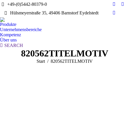
+49-(0)5442-80379-0
E-
Yo
Hülsmeyerstraße 35, 49406 Barnstorf Eydelstedt
Mail
pag
Linkedi
page
ope
page
Produkte
opens
in
opens
Unternehmensbereiche
in
ne
in
Kompetenz
new
wi
Über uns
new
window
Search:
SEARCH
window
820562TITELMOTIV
Sie befinden sich hier:
Start
820562TITELMOTIV