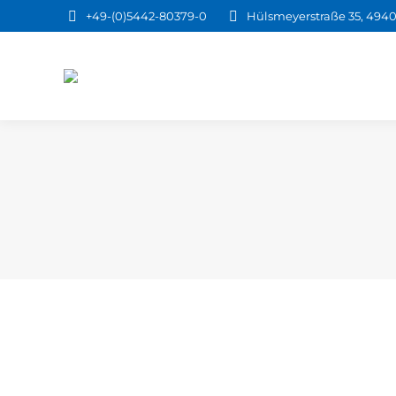
+49-(0)5442-80379-0
Hülsmeyerstraße 35, 4940