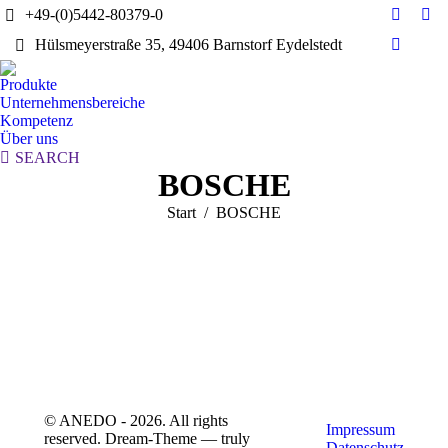
+49-(0)5442-80379-0
E-
Yo
Hülsmeyerstraße 35, 49406 Barnstorf Eydelstedt
Mail
pag
Linkedi
page
ope
page
Produkte
opens
in
opens
Unternehmensbereiche
in
ne
in
Kompetenz
new
wi
Über uns
new
window
Search:
SEARCH
window
BOSCHE
Sie befinden sich hier:
Start
BOSCHE
© ANEDO - 2026. All rights
Impressum
reserved. Dream-Theme — truly
Datenschutz