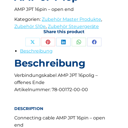
AMP JPT 16pin – open end
Kategorien:
Zubehör Master Produkte
,
Zubehör S10e
,
Zubehör Steuergeräte
Share this product
Share
Share
Share
Share
Share
Beschreibung
on
on
on
on
on
Beschreibung
X
Pinterest
LinkedIn
WhatsApp
Facebook
Verbindungskabel AMP JPT 16polig –
offenes Ende
Artikelnummer: 78-00172-00-00
DESCRIPTION
Connecting cable AMP JPT 16pin – open
end