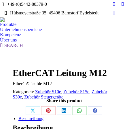
+49-(0)5442-80379-0
E-
Yo
Hülsmeyerstraße 35, 49406 Barnstorf Eydelstedt
Mail
pag
Linkedi
page
ope
page
Produkte
opens
in
opens
Unternehmensbereiche
in
ne
in
Kompetenz
new
wi
Über uns
new
window
Search:
SEARCH
window
EtherCAT Leitung M12
EtherCAT cable M12
Kategorien:
Zubehör S10e
,
Zubehör S15e
,
Zubehör
S30e
,
Zubehör Steuergeräte
Share this product
Share
Share
Share
Share
Share
Beschreibung
on
on
on
on
on
Beschreibung