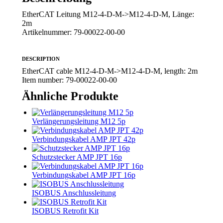
X
Pinterest
LinkedIn
WhatsApp
Facebook
EtherCAT Leitung M12-4-D-M->M12-4-D-M, Länge:
2m
Artikelnummer: 79-00022-00-00
DESCRIPTION
EtherCAT cable M12-4-D-M->M12-4-D-M, length: 2m
Item number: 79-00022-00-00
Ähnliche Produkte
Verlängerungsleitung M12 5p
Verbindungskabel AMP JPT 42p
Schutzstecker AMP JPT 16p
Verbindungskabel AMP JPT 16p
ISOBUS Anschlussleitung
ISOBUS Retrofit Kit