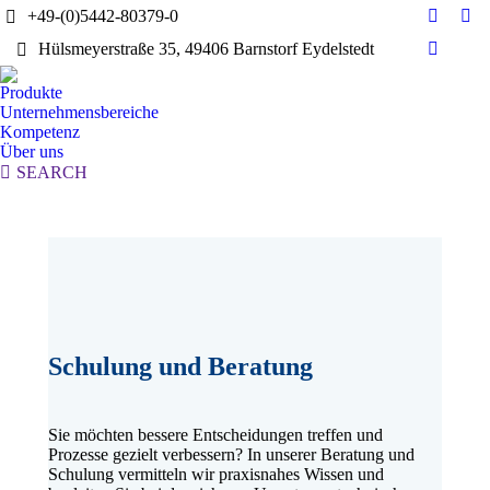
+49-(0)5442-80379-0
E-
Yo
Hülsmeyerstraße 35, 49406 Barnstorf Eydelstedt
Mail
pag
Linkedi
page
ope
page
Produkte
opens
in
opens
Unternehmensbereiche
in
ne
in
Kompetenz
new
wi
Über uns
new
window
Search:
SEARCH
window
Schulung und Beratung
Sie möchten bessere Entscheidungen treffen und
Prozesse gezielt verbessern? In unserer Beratung und
Schulung vermitteln wir praxisnahes Wissen und