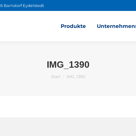
6 Barnstorf Eydelstedt
Produkte
Unternehmens
IMG_1390
Sie befinden sich hier:
Start
IMG_1390