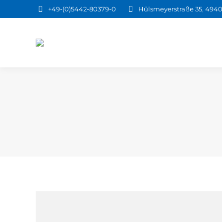
+49-(0)5442-80379-0
Hülsmeyerstraße 35, 4940